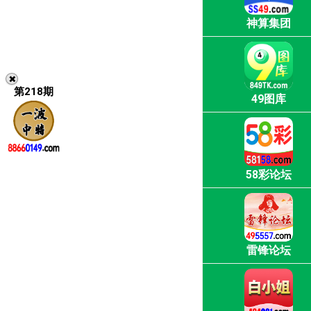
神算集团
✖️
第
218
期
49图库
58彩论坛
雷锋论坛