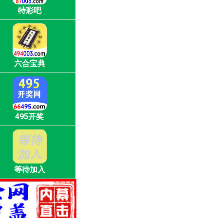
特彩吧
六合宝典
495开奖
等待加入