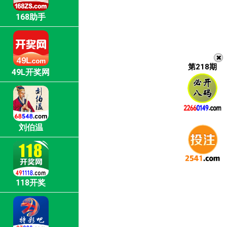
168助手
✖️
第
218
期
49L开奖网
刘伯温
118开奖