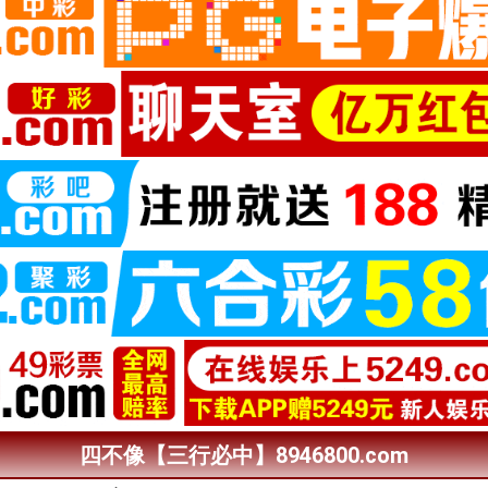
四不像【三行必中】8946800.com