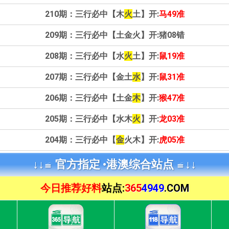
210期：三行必中【木
火
土】开:
马49准
209期：三行必中【土金火】开:
猪08错
208期：三行必中【水
火
土】开:
鼠19准
207期：三行必中【金土
水
】开:
鼠31准
206期：三行必中【土金
木
】开:
猴47准
205期：三行必中【水木
火
】开:
龙03准
204期：三行必中【
金
火木】开:
虎05准
↓↓≌ 官方指定 •
港澳综合站点 ≌↓↓
今日推荐好料
站点:
365
4949
.COM