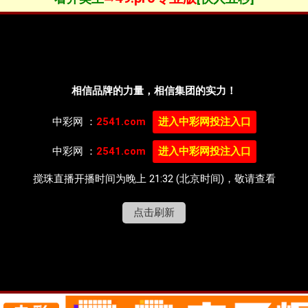
相信品牌的力量，相信集团的实力！
中彩网 ：
2541.com
进入中彩网投注入口
中彩网 ：
2541.com
进入中彩网投注入口
搅珠直播开播时间为晚上 21:32 (北京时间)，敬请查看
点击刷新