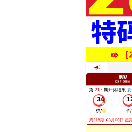
［
澳彩
08月06日
第
217
期
开奖结果
复
34
1
鸡
/
金
羊
/
第218期
08
月
06
日 星