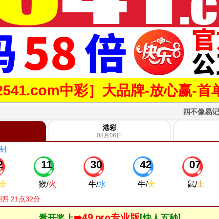
2541.com中彩］大品牌-放心赢-
四不像易记域
港彩
08月06日
制
2
11
30
42
07
金
猴
/
火
牛
/
水
牛
/
金
鼠
/
土
期
四
21点32分
➠49.pro专业版
看开奖上
[快人五秒]