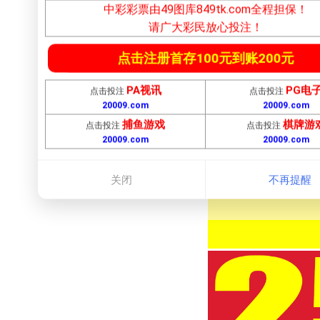
中彩彩票由49图库849tk.com全程担保！
请广大彩民放心投注！
额客户
备！点
点击注册首存100元到账200元
PA视讯
PG电
点击投注
点击投注
20009
.com
20009
.com
捕鱼游戏
棋牌游
点击投注
点击投注
20009
.com
20009
.com
博彩必备！值得选择！真正的大额无忧！
关闭
不再提醒