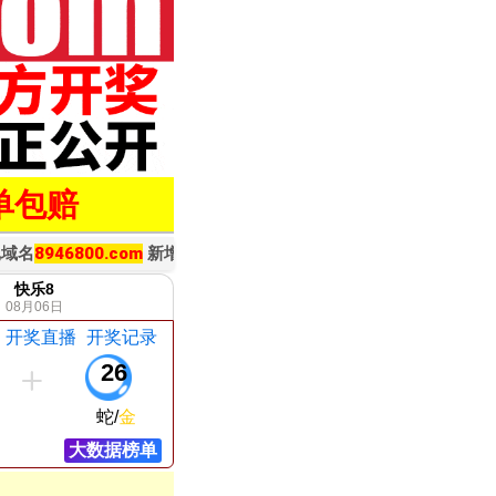
首单包赔
名
8946800.com
新增快捷进站及自定域名，选择自己喜欢任意数字
快乐8
08月06日
开奖直播
开奖记录
26
蛇
/
金
大数据榜单